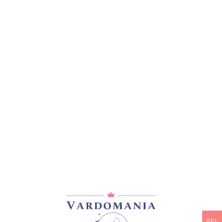
მთავარი
/
ვარდები
/
ხვიარა-მცოცავი
BRISE PARFUM
33,00
₾
არ არის მარაგში
დამახსოვრება
არტიკული:
VM10708GE
კატეგორია:
ხვიარა-მცოცავი
GEL