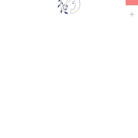
გაზიარება:
მსგავსი პროდუქტები
-
+
-
+
ABOVE ALL
CUP OF GOLD
ხვიარა-მცოცავი
ხვიარა-მცოცავი
33,00
₾
45,00
₾