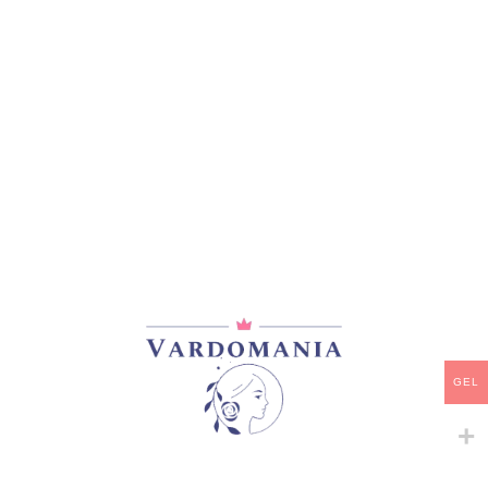
მთავარი
/
ლილიები
BLACK EYE
13,00
₾
GEL
2ც
აზიატური ტანგო