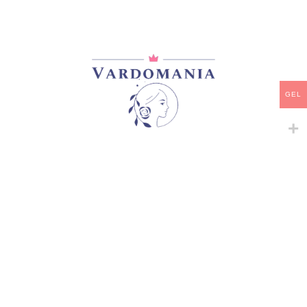
მარაგში
-
+
ᲙᲐᲚᲐᲗᲐᲨᲘ ᲓᲐᲛᲐᲢᲔᲑᲐ
GEL
ᲧᲘᲓᲕᲐ
დამახსოვრება
კატეგორია:
ხვიარა-მცოცავი
გაზიარება:
მსგავსი პროდუქტები