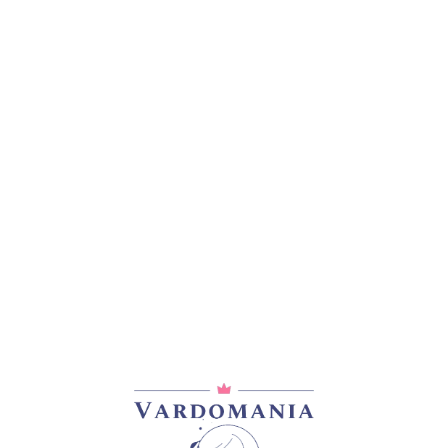
კატეგორია:
სხვადასხვა
გაზიარება:
ᲐᲦᲬᲔᲠᲐ
ᲓᲐᲛᲐᲢᲔᲑᲘᲗᲘ ᲘᲜᲤᲝᲠᲛᲐᲪᲘᲐ