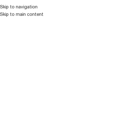
Skip to navigation
ᲛᲔᲜᲘᲣ
Skip to main content
ხვიარა-მცოცავი
Showing 226–229 of 229 results
ფილტრი
ᲒᲐᲧᲘᲓᲣᲚᲘ
ᲒᲐᲧᲘᲓᲣᲚᲘ
WONDERFUL WORLD
YOLANDE D’ARAGON