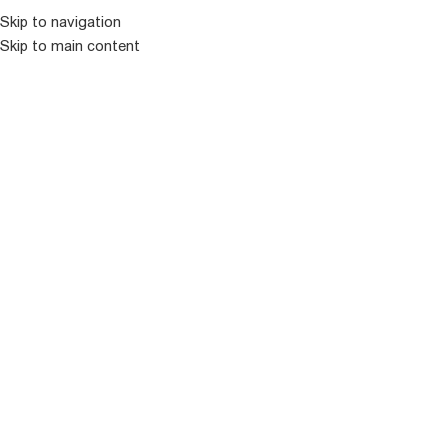
Skip to navigation
ᲛᲔᲜᲘᲣ
Skip to main content
ჩინური ვარდები
Showing 16–30 of 41 results
ფილტრი
-
+
-
+
POM POM
PURPLE MOONLIGHT